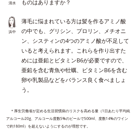
ものはありますか？
清水
薄毛に悩まれている方は髪を作るアミノ酸
の中でも、グリシン、プロリン、メチオニ
浜中
ン、システィンの4つのアミノ酸が不足して
いると考えられます。これらを作り出すた
めには亜鉛とビタミンB6が必要ですので、
亜鉛を含む青魚や牡蠣、ビタミンB6を含む
卵や乳製品などをバランス良く食べましょ
う。
＊厚生労働省が定める生活習慣病のリスクを高める量（1日あたり平均純
アルコール20g、アルコール度数5%のビールで500ml、度数14%のワイン
で約180ml）を超えないようにするのが理想です。