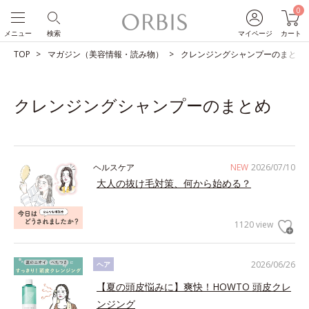
0
メニュー
検索
マイページ
カート
TOP
マガジン（美容情報・読み物）
クレンジングシャンプーのまとめ
クレンジングシャンプーのまとめ
ヘルスケア
NEW
2026/07/10
大人の抜け毛対策、何から始める？
1120 view
2026/06/26
ヘア
【夏の頭皮悩みに】爽快！HOWTO 頭皮クレ
ンジング