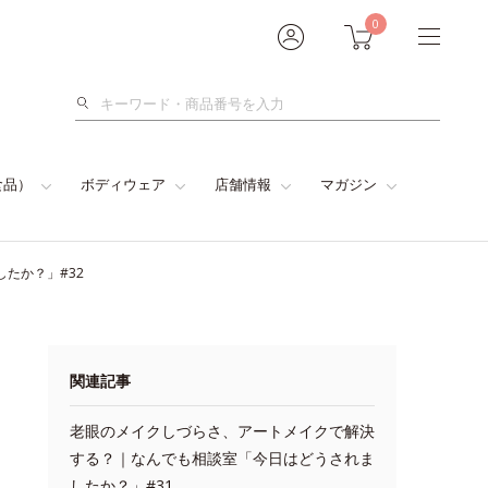
0
検
索
食品）
ボディウェア
店舗情報
マガジン
たか？」#32
関連記事
老眼のメイクしづらさ、アートメイクで解決
する？｜なんでも相談室「今日はどうされま
したか？」#31