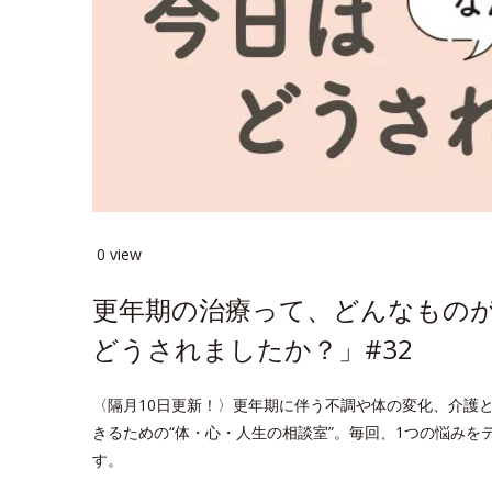
0 view
更年期の治療って、どんなもの
どうされましたか？」#32
〈隔月10日更新！〉更年期に伴う不調や体の変化、介護
きるための“体・心・人生の相談室”。毎回、1つの悩み
す。