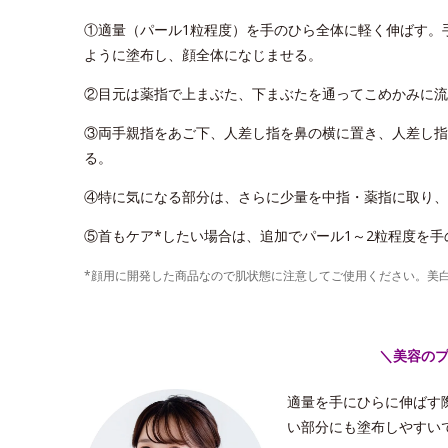
①適量（パール1粒程度）を手のひら全体に軽く伸ばす。
ように塗布し、顔全体になじませる。
②目元は薬指で上まぶた、下まぶたを通ってこめかみに流
③両手親指をあご下、人差し指を鼻の横に置き、人差し指
る。
④特に気になる部分は、さらに少量を中指・薬指に取り、
⑤首もケア*したい場合は、追加でパール1～2粒程度を
*顔用に開発した商品なので肌状態に注意してご使用ください。美
＼美容の
適量を手にひらに伸ばす
い部分にも塗布しやすい