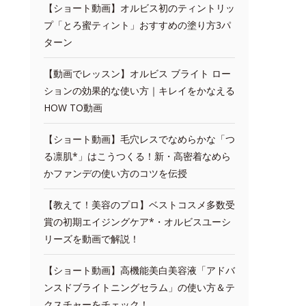
【ショート動画】オルビス初のティントリッ
プ「とろ蜜ティント」おすすめの塗り方3パ
ターン
【動画でレッスン】オルビス ブライト ロー
ションの効果的な使い方｜キレイをかなえる
HOW TO動画
【ショート動画】毛穴レスでなめらかな「つ
る凛肌*」はこうつくる！新・高密着なめら
かファンデの使い方のコツを伝授
【教えて！美容のプロ】ベストコスメ多数受
賞の初期エイジングケア*・オルビスユーシ
リーズを動画で解説！
【ショート動画】高機能美白美容液「アドバ
ンスドブライトニングセラム」の使い方＆テ
クスチャーをチェック！