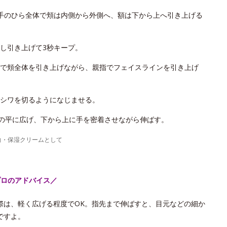
手のひら全体で頬は内側から外側へ、額は下から上へ引き上げる
し引き上げて3秒キープ。
で頬全体を引き上げながら、親指でフェイスラインを引き上げ
シワを切るようになじませる。
手の平に広げ、下から上に手を密着させながら伸ばす。
白・保湿クリームとして
プロのアドバイス／
際は、軽く広げる程度でOK。指先まで伸ばすと、目元などの細か
ですよ。