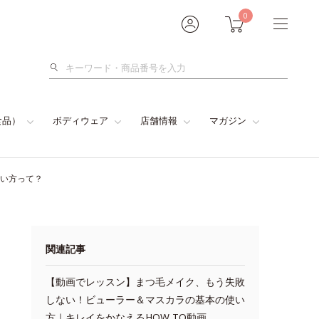
0
検
索
食品）
ボディウェア
店舗情報
マガジン
使い方って？
関連記事
【動画でレッスン】まつ毛メイク、もう失敗
しない！ビューラー＆マスカラの基本の使い
方｜キレイをかなえるHOW TO動画