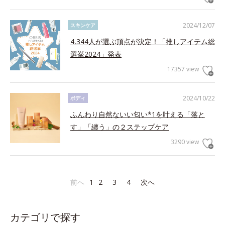
2024/12/07
スキンケア
4,344人が選ぶ頂点が決定！「推しアイテム総
選挙2024」発表
17357 view
2024/10/22
ボディ
ふんわり自然ないい匂い*1を叶える「落と
す」「纏う」の２ステップケア
3290 view
前へ
1
2
3
4
次へ
カテゴリで探す