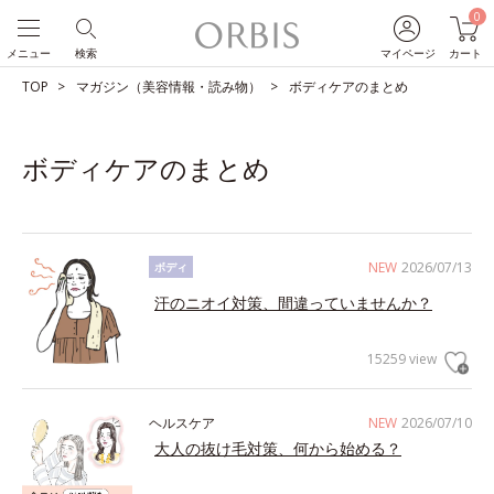
0
メニュー
検索
マイページ
カート
TOP
マガジン（美容情報・読み物）
ボディケアのまとめ
ボディケアのまとめ
NEW
2026/07/13
ボディ
汗のニオイ対策、間違っていませんか？
15259 view
ヘルスケア
NEW
2026/07/10
大人の抜け毛対策、何から始める？