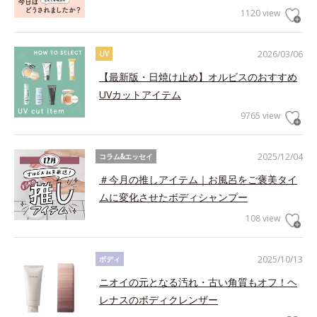
1120 view
2026/03/06
UV
【最新版・日焼け止め】オルビスのおすすめ
UVカットアイテム
9765 view
2025/12/04
コラム&エッセイ
＃今月の推しアイテム｜お風呂をご褒美タイ
ムに変化させたボディシャンプー
108 view
2025/10/13
ボディ
ニオイの元となる汚れ・古い角質もオフ！ヘ
レナスのボディクレンザー