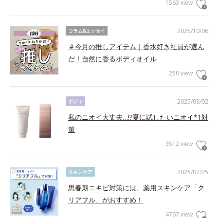
1563 view
2025/10/06
コラム&エッセイ
＃今月の推しアイテム｜香水好き社員が選ん
だ！自然に香るボディオイル
250 view
2025/08/02
ボディ
私のニオイ大丈夫…!?夏に試したいニオイ*1対
策
3512 view
2025/07/25
スキンケア
思春期ニキビ対策には、薬用スキンケア「ク
リアフル」がおすすめ！
4767 view