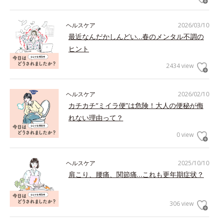
ヘルスケア
2026/03/10
最近なんだかしんどい…春のメンタル不調の
ヒント
2434 view
ヘルスケア
2026/02/10
カチカチ“ミイラ便”は危険！大人の便秘が侮
れない理由って？
0 view
ヘルスケア
2025/10/10
肩こり、腰痛、関節痛…これも更年期症状？
306 view