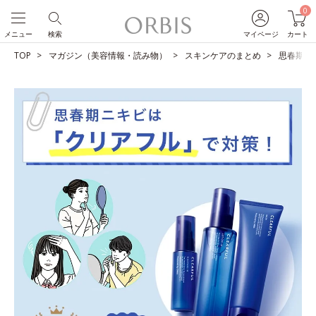
0
メニュー
検索
マイページ
カート
TOP
マガジン（美容情報・読み物）
スキンケアのまとめ
思春期ニ