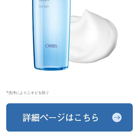
*洗浄によりニキビを防ぐ