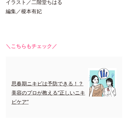
イラスト／二階堂ちはる
編集／榎本有妃
＼こちらもチェック／
思春期ニキビは予防できる！？
美容のプロが教える“正しいニキ
ビケア”