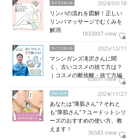
2024/03/18
ライフスタイル
リンパの流れを図解！正しい
リンパマッサージでむくみを
解消
1833897 view
2025/12/11
ライフスタイル
マシンガンズ滝沢さんに聞
く、古いコスメの捨て方は？
｜コスメの断捨離・捨て方編
65891 view
2024/11/27
スキンケア
あなたは“薄肌さん”？それと
も“厚肌さん”？ユードットシリ
ーズのおすすめの使い方、教
えます！
36583 view