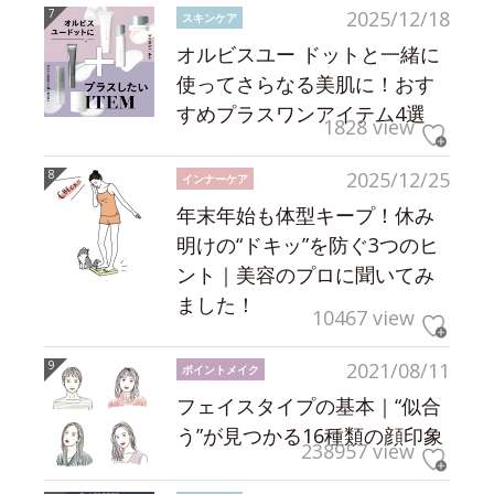
2025/12/18
スキンケア
オルビスユー ドットと一緒に
使ってさらなる美肌に！おす
すめプラスワンアイテム4選
1828 view
2025/12/25
インナーケア
年末年始も体型キープ！休み
明けの“ドキッ”を防ぐ3つのヒ
ント｜美容のプロに聞いてみ
ました！
10467 view
2021/08/11
ポイントメイク
フェイスタイプの基本｜“似合
う”が見つかる16種類の顔印象
238957 view