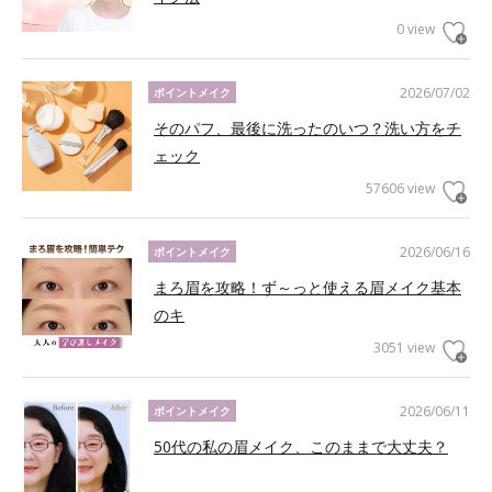
0 view
2026/07/02
ポイントメイク
そのパフ、最後に洗ったのいつ？洗い方をチ
ェック
57606 view
2026/06/16
ポイントメイク
まろ眉を攻略！ず～っと使える眉メイク基本
のキ
3051 view
2026/06/11
ポイントメイク
50代の私の眉メイク、このままで大丈夫？