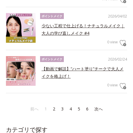
2026/04/02
ポイントメイク
少ない工程で仕上げる！ナチュラルメイク｜
大人の学び直しメイク #4
0 view
2026/02/24
ポイントメイク
【動画で解説】“ハート塗り”チークで大人メ
イクを格上げ！
0 view
前へ
1
2
3
4
5
6
次へ
カテゴリで探す