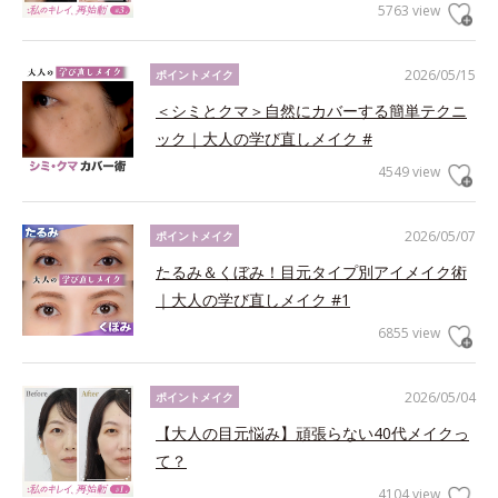
5763 view
2026/05/15
ポイントメイク
＜シミとクマ＞自然にカバーする簡単テクニ
ック｜大人の学び直しメイク #
4549 view
2026/05/07
ポイントメイク
たるみ＆くぼみ！目元タイプ別アイメイク術
｜大人の学び直しメイク #1
6855 view
2026/05/04
ポイントメイク
【大人の目元悩み】頑張らない40代メイクっ
て？
4104 view