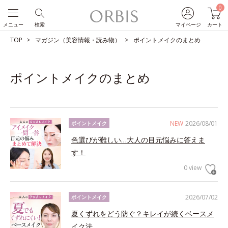
0
メニュー
検索
マイページ
カート
TOP
マガジン（美容情報・読み物）
ポイントメイクのまとめ
ポイントメイクのまとめ
NEW
2026/08/01
ポイントメイク
色選びが難しい…大人の目元悩みに答えま
す！
0 view
2026/07/02
ポイントメイク
夏くずれをどう防ぐ？キレイが続くベースメ
イク法