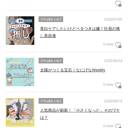
2026/07/03
コラム&エッセイ
美白ケアしたいけどベタつきは嫌！社員の推
し美容液
0 view
2026/06/24
コラム&エッセイ
太陽がつくる宝石｜なにげなWeekly
0 view
2026/06/18
コラム&エッセイ
人気商品が刷新！「小さくなった」そのワケ
は？
0 view