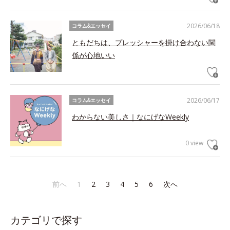
2026/06/18
コラム&エッセイ
ともだちは、プレッシャーを掛け合わない関
係が心地いい
2026/06/17
コラム&エッセイ
わからない美しさ｜なにげなWeekly
0 view
前へ
1
2
3
4
5
6
次へ
カテゴリで探す