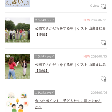
0 view
NEW
2026/07/31
コラム&エッセイ
公園でさかだちをする朝｜ゲスト 山瀬まゆみ
【後編】
NEW
2026/07/15
コラム&エッセイ
公園でさかだちをする朝｜ゲスト 山瀬まゆみ
【前編】
2026/07/06
コラム&エッセイ
余ったポイント、子どもたちに届けません
か？