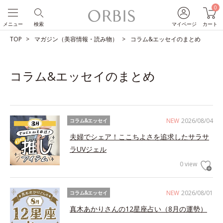
0
メニュー
検索
マイページ
カート
TOP
マガジン（美容情報・読み物）
コラム&エッセイのまとめ
コラム&エッセイのまとめ
NEW
2026/08/04
コラム&エッセイ
夫婦でシェア！ここちよさを追求したサラサ
ラUVジェル
0 view
NEW
2026/08/01
コラム&エッセイ
真木あかりさんの12星座占い（8月の運勢）