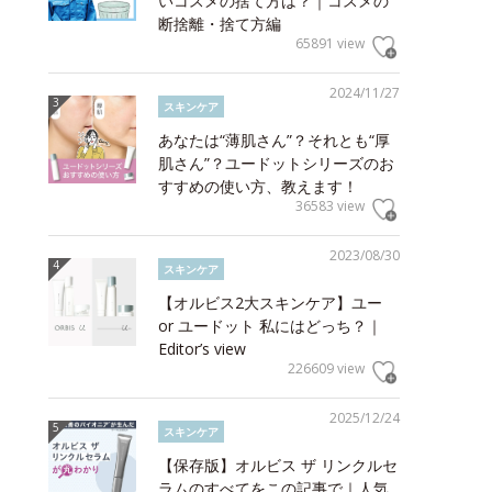
いコスメの捨て方は？｜コスメの
断捨離・捨て方編
65891 view
2024/11/27
スキンケア
あなたは“薄肌さん”？それとも“厚
肌さん”？ユードットシリーズのお
すすめの使い方、教えます！
36583 view
2023/08/30
スキンケア
【オルビス2大スキンケア】ユー
or ユードット 私にはどっち？｜
Editor’s view
226609 view
2025/12/24
スキンケア
【保存版】オルビス ザ リンクルセ
ラムのすべてをこの記事で｜人気