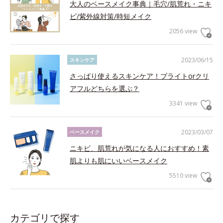
大人のベースメイク事典｜毛穴/肌荒れ・ニキ
ビ/紫外線対策/時短メイク
2056 view
2023/06/15
スキンケア
さっぱり使えるスキンケア！ブライトorクリ
アフルどちらを選ぶ？
3341 view
2023/03/07
ベースメイク
ニキビ、肌荒れが気になる人におすすめ！素
肌よりも肌にいいベースメイク
5510 view
カテゴリで探す