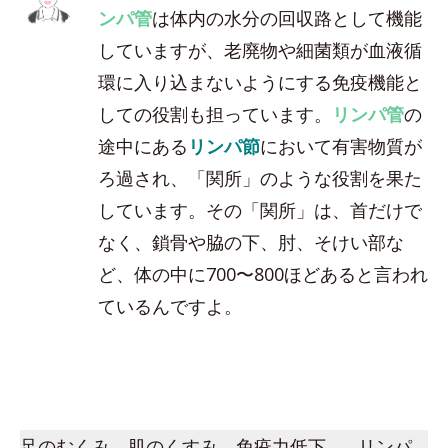
ンパ管
は体内の水分の回収路として機能
していますが、老廃物や細菌類が血液循
環に入り込まないようにする免疫機能と
しての役割も担っています。
リンパ管
の
途中にある
リンパ節
において有害物質が
ろ過され、「関所」のような役割を果た
しています。その「関所」は、首だけで
なく、鎖骨や脇の下、肘、そけい部な
ど、体の中に700〜800ほどあると言われ
ているんですよ。
足のむくみ、肌のくすみ、免疫力低下…。リンパ