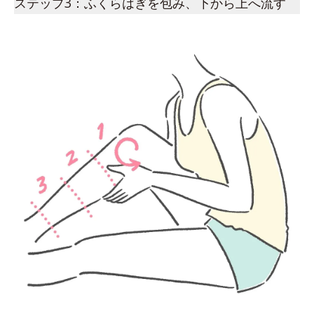
ステップ3：ふくらはぎを包み、下から上へ流す