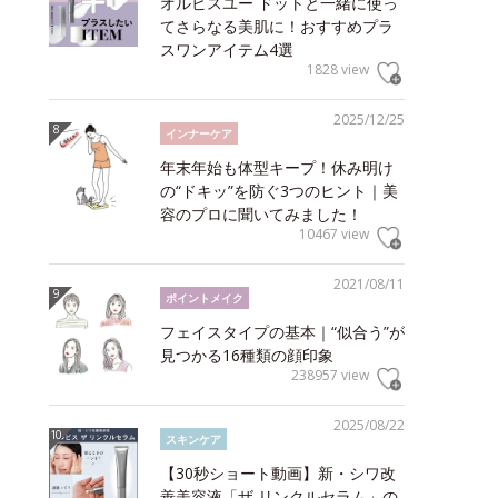
オルビスユー ドットと一緒に使っ
てさらなる美肌に！おすすめプラ
スワンアイテム4選
1828 view
2025/12/25
インナーケア
年末年始も体型キープ！休み明け
の“ドキッ”を防ぐ3つのヒント｜美
容のプロに聞いてみました！
10467 view
2021/08/11
ポイントメイク
フェイスタイプの基本｜“似合う”が
見つかる16種類の顔印象
238957 view
2025/08/22
スキンケア
【30秒ショート動画】新・シワ改
善美容液「ザ リンクルセラム」の