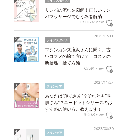
ライフスタイル
リンパの流れを図解！正しいリン
パマッサージでむくみを解消
1833897 view
2025/12/11
ライフスタイル
マシンガンズ滝沢さんに聞く、古
いコスメの捨て方は？｜コスメの
断捨離・捨て方編
65891 view
2024/11/27
スキンケア
あなたは“薄肌さん”？それとも“厚
肌さん”？ユードットシリーズのお
すすめの使い方、教えます！
36583 view
2023/08/30
スキンケア