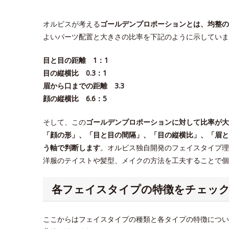
オルビスが考える
ゴールデンプロポーションとは、均整の
よいパーツ配置と大きさの比率を下記のように示していま
目と目の距離 1：1
目の縦横比 0.3：1
眉から口までの距離 3.3
顔の縦横比 6.6：5
そして、この
ゴールデンプロポーションに対して比率が大
「顔の形」、「目と目の間隔」、「目の縦横比」、「眉と
う軸で判断します
。オルビス独自開発のフェイスタイプ理
洋服のテイストや髪型、メイクの方法を工夫することで
各フェイスタイプの特徴をチェッ
ここからはフェイスタイプの種類と各タイプの特徴につい