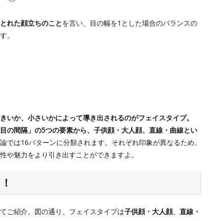
とれた顔立ちのこと
を言い、目の幅を1とした場合のバランスの
す。
きいか、小さいかによって導き出されるのがフェイスタイプ。
目の間隔」の5つの要素から、子供顔・大人顔、直線・曲線とい
論では16パターンに分類されます。それぞれ印象が異なるため、
個性や魅力をより引き出すことができますよ。
ク！
てご紹介。図の通り、フェイスタイプは
子供顔・大人顔
、
直線・