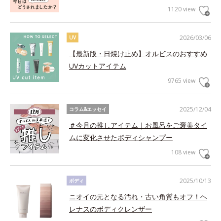
1120 view
2026/03/06
UV
【最新版・日焼け止め】オルビスのおすすめ
UVカットアイテム
9765 view
2025/12/04
コラム&エッセイ
＃今月の推しアイテム｜お風呂をご褒美タイ
ムに変化させたボディシャンプー
108 view
2025/10/13
ボディ
ニオイの元となる汚れ・古い角質もオフ！ヘ
レナスのボディクレンザー