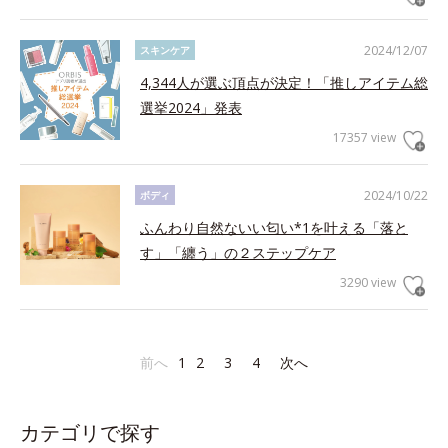
2024/12/07
スキンケア
4,344人が選ぶ頂点が決定！「推しアイテム総
選挙2024」発表
17357 view
2024/10/22
ボディ
ふんわり自然ないい匂い*1を叶える「落と
す」「纏う」の２ステップケア
3290 view
前へ
1
2
3
4
次へ
カテゴリで探す