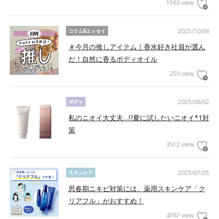
1563 view
2025/10/06
コラム&エッセイ
＃今月の推しアイテム｜香水好き社員が選ん
だ！自然に香るボディオイル
250 view
2025/08/02
ボディ
私のニオイ大丈夫…!?夏に試したいニオイ*1対
策
3512 view
2025/07/25
スキンケア
思春期ニキビ対策には、薬用スキンケア「ク
リアフル」がおすすめ！
4767 view