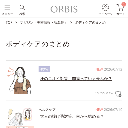
0
メニュー
検索
マイページ
カート
TOP
マガジン（美容情報・読み物）
ボディケアのまとめ
ボディケアのまとめ
NEW
2026/07/13
ボディ
汗のニオイ対策、間違っていませんか？
15259 view
ヘルスケア
NEW
2026/07/10
大人の抜け毛対策、何から始める？