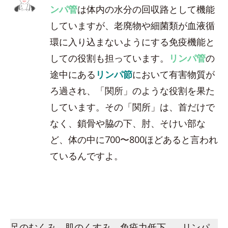
ンパ管
は体内の水分の回収路として機能
していますが、老廃物や細菌類が血液循
環に入り込まないようにする免疫機能と
しての役割も担っています。
リンパ管
の
途中にある
リンパ節
において有害物質が
ろ過され、「関所」のような役割を果た
しています。その「関所」は、首だけで
なく、鎖骨や脇の下、肘、そけい部な
ど、体の中に700〜800ほどあると言われ
ているんですよ。
足のむくみ、肌のくすみ、免疫力低下…。リンパ