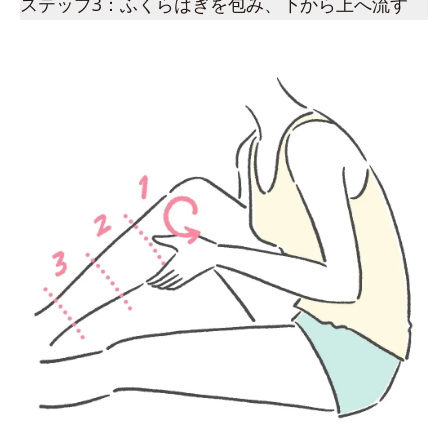
ステップ3：ふくらはぎを包み、下から上へ流す