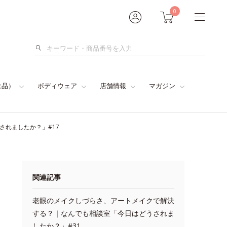
0
検
索
食品）
ボディウェア
店舗情報
マガジン
されましたか？」#17
関連記事
老眼のメイクしづらさ、アートメイクで解決
する？｜なんでも相談室「今日はどうされま
したか？」#31