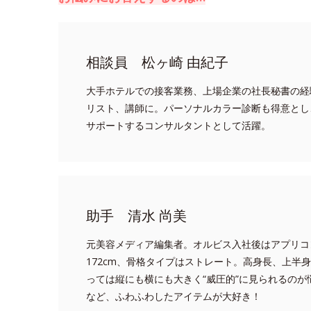
相談員 松ヶ崎 由紀子
大手ホテルでの接客業務、上場企業の社長秘書の経
リスト、講師に。パーソナルカラー診断も得意とし
サポートするコンサルタントとして活躍。
助手 清水 尚美
元美容メディア編集者。オルビス入社後はアプリコ
172cm、骨格タイプはストレート。高身長、上半
っては縦にも横にも大きく“威圧的”に見られるの
など、ふわふわしたアイテムが大好き！