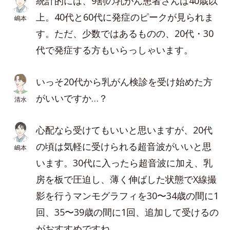
統計的には、9割の乳がん患者さんは40歳以
上。40代と60代に発症のピークが見られま
嶋本
す。ただ、少数ではあるものの、20代・30
代で発症する方もいらっしゃいます。
いっそ20代から乳がん検診を受け始めた方
がいいですか…？
清水
心配なら受けてもいいと思いますが、20代
の頃は気軽に受けられる超音波がいいと思
嶋本
います。30代に入ったら超音波に加え、乳
房を板で圧迫し、薄く伸ばした状態でX線撮
影を行うマンモグラフィを30〜34歳の間に1
回、35〜39歳の間に1回、追加して受けるの
がおすすめですね。