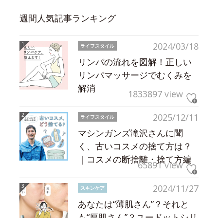
週間人気記事ランキング
2024/03/18
ライフスタイル
リンパの流れを図解！正しい
リンパマッサージでむくみを
解消
1833897 view
2025/12/11
ライフスタイル
マシンガンズ滝沢さんに聞
く、古いコスメの捨て方は？
｜コスメの断捨離・捨て方編
65891 view
2024/11/27
スキンケア
あなたは“薄肌さん”？それと
も“厚肌さん”？ユードットシリ