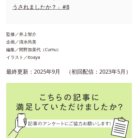
うされましたか？」#8
監修／井上智介
企画／清水尚美
編集／間野加菜代（Cumu）
イラスト／itoaya
最終更新：2025年9月 （初回配信：2023年5月）