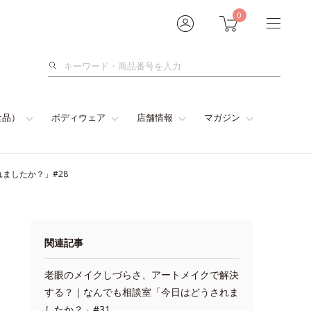
0
検
索
食品）
ボディウェア
店舗情報
マガジン
ましたか？」#28
関連記事
老眼のメイクしづらさ、アートメイクで解決
する？｜なんでも相談室「今日はどうされま
したか？」#31