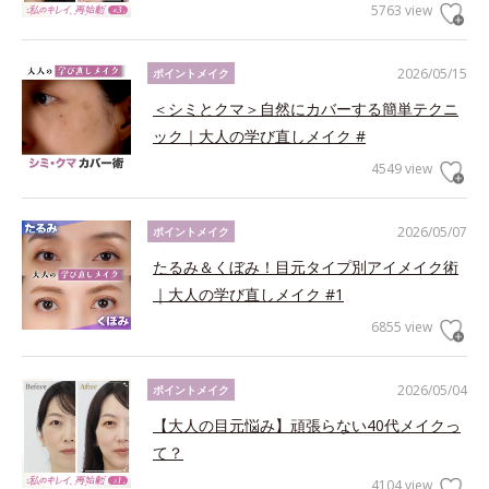
5763 view
2026/05/15
ポイントメイク
＜シミとクマ＞自然にカバーする簡単テクニ
ック｜大人の学び直しメイク #
4549 view
2026/05/07
ポイントメイク
たるみ＆くぼみ！目元タイプ別アイメイク術
｜大人の学び直しメイク #1
6855 view
2026/05/04
ポイントメイク
【大人の目元悩み】頑張らない40代メイクっ
て？
4104 view