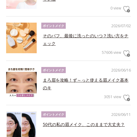
0 view
2026/07/02
ポイントメイク
そのパフ、最後に洗ったのいつ？洗い方をチ
ェック
57606 view
2026/06/16
ポイントメイク
まろ眉を攻略！ず～っと使える眉メイク基本
のキ
3051 view
2026/06/11
ポイントメイク
50代の私の眉メイク、このままで大丈夫？