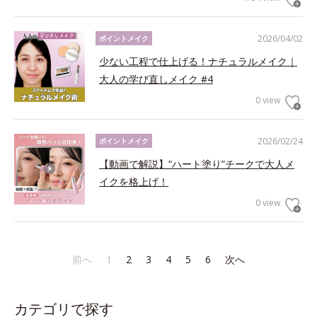
2026/04/02
ポイントメイク
少ない工程で仕上げる！ナチュラルメイク｜
大人の学び直しメイク #4
0 view
2026/02/24
ポイントメイク
【動画で解説】“ハート塗り”チークで大人メ
イクを格上げ！
0 view
前へ
1
2
3
4
5
6
次へ
カテゴリで探す