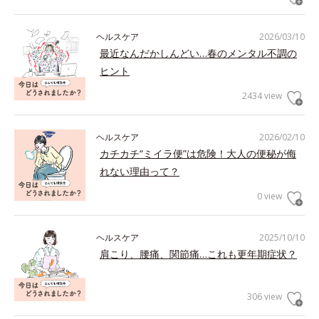
ヘルスケア
2026/03/10
最近なんだかしんどい…春のメンタル不調の
ヒント
2434 view
ヘルスケア
2026/02/10
カチカチ“ミイラ便”は危険！大人の便秘が侮
れない理由って？
0 view
ヘルスケア
2025/10/10
肩こり、腰痛、関節痛…これも更年期症状？
306 view