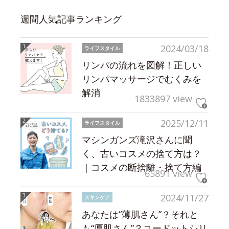
週間人気記事ランキング
2024/03/18
ライフスタイル
リンパの流れを図解！正しい
リンパマッサージでむくみを
解消
1833897 view
2025/12/11
ライフスタイル
マシンガンズ滝沢さんに聞
く、古いコスメの捨て方は？
｜コスメの断捨離・捨て方編
65891 view
2024/11/27
スキンケア
あなたは“薄肌さん”？それと
も“厚肌さん”？ユードットシリ