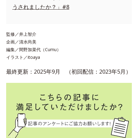
うされましたか？」#8
監修／井上智介
企画／清水尚美
編集／間野加菜代（Cumu）
イラスト／itoaya
最終更新：2025年9月 （初回配信：2023年5月）