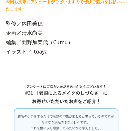
今回も文末にアンケートがございますのでぜひご協力をお願いい
たします♪
監修／内田美穂
企画／清水尚美
編集／間野加菜代（Cumu）
イラスト／itoaya