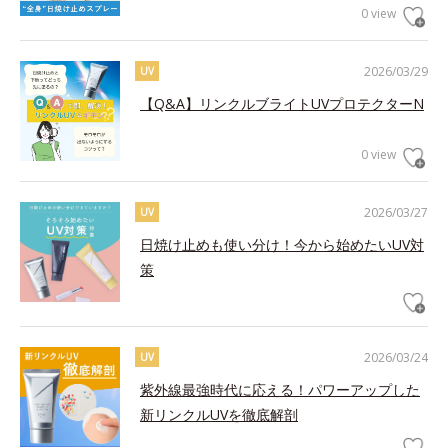
0 view
2026/03/29
UV
【Q&A】リンクルブライトUVプロテクターN
0 view
2026/03/27
UV
日焼け止めも使い分け！今から始めたいUV対
策
2026/03/24
UV
紫外線最強時代に応える！パワーアップした
新リンクルUVを徹底解剖