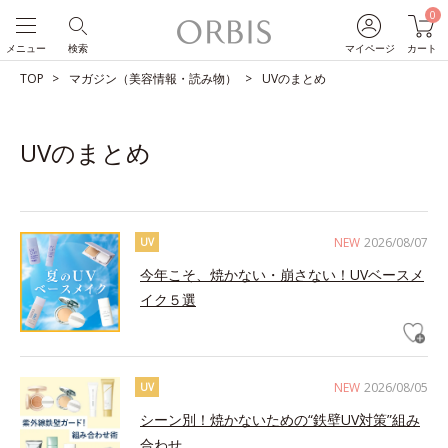
0
メニュー
検索
マイページ
カート
TOP
マガジン（美容情報・読み物）
UVのまとめ
UVのまとめ
NEW
2026/08/07
UV
今年こそ、焼かない・崩さない！UVベースメ
イク５選
NEW
2026/08/05
UV
シーン別！焼かないための“鉄壁UV対策”組み
合わせ