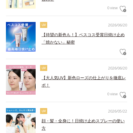
0 view
2026/06/20
UV
【待望の新色も！】ベスコス受賞日焼け止め
「焼かない」秘密
2026/06/20
UV
【大人気UV】新色ローズの仕上がりを徹底レ
ポ！
0 view
2026/05/22
UV
顔・髪・全身に！日焼け止めスプレーの使い
方