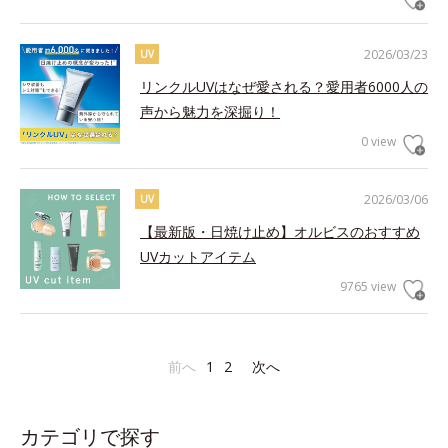
2026/03/23
UV
リンクルUVはなぜ愛される？愛用者6000人の
声から魅力を深掘り！
0 view
2026/03/06
UV
【最新版・日焼け止め】オルビスのおすすめ
UVカットアイテム
9765 view
前へ
1
2
次へ
カテゴリで探す