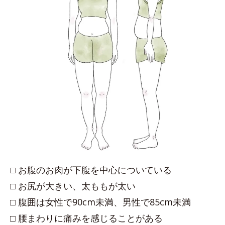
□ お腹のお肉が下腹を中心についている
□ お尻が大きい、太ももが太い
□ 腹囲は女性で90cm未満、男性で85cm未満
□ 腰まわりに痛みを感じることがある