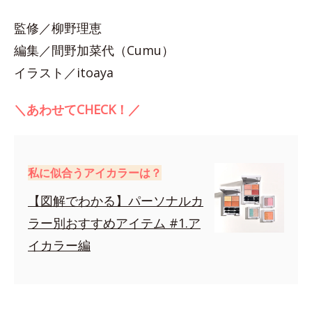
監修／柳野理恵
編集／間野加菜代（Cumu）
イラスト／itoaya
＼あわせてCHECK！／
私に似合うアイカラーは？
【図解でわかる】パーソナルカ
ラー別おすすめアイテム #1.ア
イカラー編