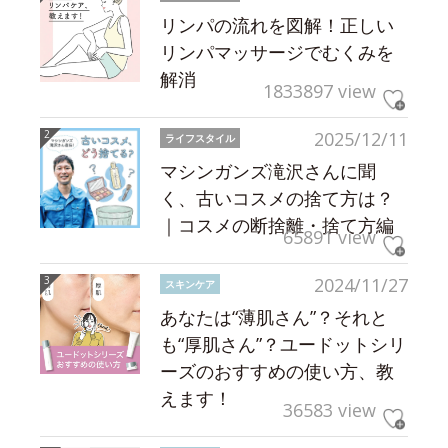
リンパの流れを図解！正しい
リンパマッサージでむくみを
解消
1833897 view
2025/12/11
ライフスタイル
マシンガンズ滝沢さんに聞
く、古いコスメの捨て方は？
｜コスメの断捨離・捨て方編
65891 view
2024/11/27
スキンケア
あなたは“薄肌さん”？それと
も“厚肌さん”？ユードットシリ
ーズのおすすめの使い方、教
えます！
36583 view