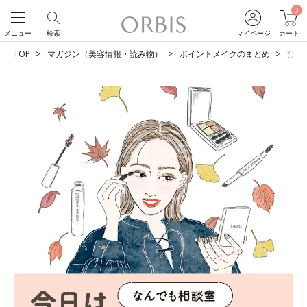
0
メニュー
検索
マイページ
カート
TOP
マガジン（美容情報・読み物）
ポイントメイクのまとめ
ひと