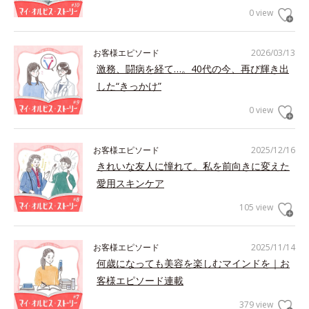
0 view
お客様エピソード
2026/03/13
激務、闘病を経て…。40代の今、再び輝き出
した“きっかけ”
0 view
お客様エピソード
2025/12/16
きれいな友人に憧れて。私を前向きに変えた
愛用スキンケア
105 view
お客様エピソード
2025/11/14
何歳になっても美容を楽しむマインドを｜お
客様エピソード連載
379 view