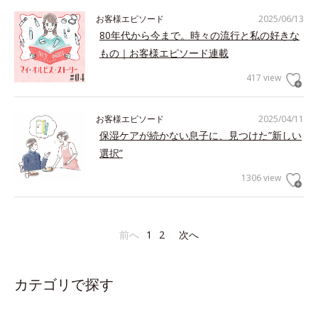
お客様エピソード
2025/06/13
80年代から今まで。時々の流行と私の好きな
もの｜お客様エピソード連載
417 view
お客様エピソード
2025/04/11
保湿ケアが続かない息子に、見つけた”新しい
選択”
1306 view
前へ
1
2
次へ
カテゴリで探す