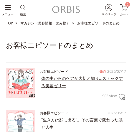
0
メニュー
検索
マイページ
カート
TOP
マガジン（美容情報・読み物）
お客様エピソードのまとめ
お客様エピソードのまとめ
お客様エピソード
NEW
2026/07/17
体の中からのケアが大切と知り…ストックす
る美容ゼリー
903 view
お客様エピソード
2026/05/12
”生き方は顔に出る”。その言葉で変わった肌
と人生