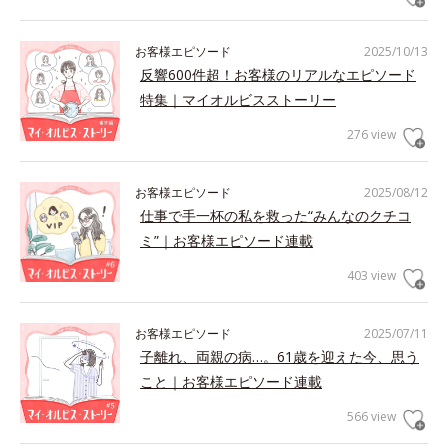
お客様エピソード
2025/10/13
反響600件超！お客様のリアルなエピソード
特集｜マイオルビスストーリー
276 view
お客様エピソード
2025/08/12
仕事で手一杯の私を救った“みんなのクチコ
ミ”｜お客様エピソード連載
403 view
お客様エピソード
2025/07/11
子離れ、両親の病…。61歳を迎えた今、思う
こと｜お客様エピソード連載
566 view