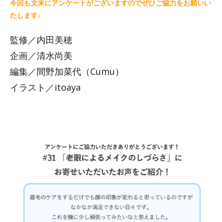
今回も文末にアンケートがございますのでぜひご協力をお願いい
たします♪
監修／内田美穂
企画／清水尚美
編集／間野加菜代（Cumu）
イラスト／itoaya