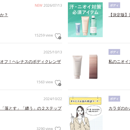
NEW
2026/07/13
ボディ
か？
【決定版】
15259 view
2025/10/13
ボディ
オフ！ヘレナスのボディクレンザ
私のニオイ
1563 view
2024/10/22
ボディ
る「落とす」「纏う」の２ステップ
カラダのか
3290 view