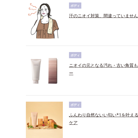
ボディ
汗のニオイ対策、間違っていません
ボディ
ニオイの元となる汚れ・古い角質も
ー
ボディ
ふんわり自然ないい匂い*1を叶え
ケア