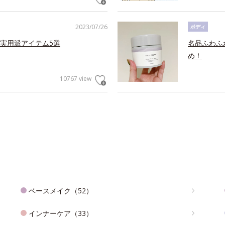
2023/07/26
ボディ
実用派アイテム5選
名品ふわふ
め！
10767 view
ベースメイク（52）
インナーケア（33）