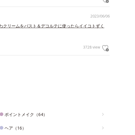
2023/06/06
わクリームをバスト＆デコルテに使ったらイイコトずく
3728 view
ポイントメイク（64）
ヘア（16）