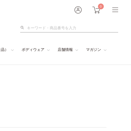
0
検
索
食品）
ボディウェア
店舗情報
マガジン