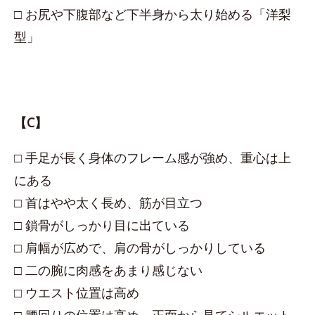
□ お尻や下腹部など下半身から太り始める「洋梨
型」
【C】
□ 手足が長く身体のフレーム感が強め、重心は上
にある
□ 首はやや太く長め、筋が目立つ
□ 鎖骨がしっかり目に出ている
□ 肩幅が広めで、肩の骨がしっかりしている
□ 二の腕に肉感をあまり感じない
□ ウエスト位置は高め