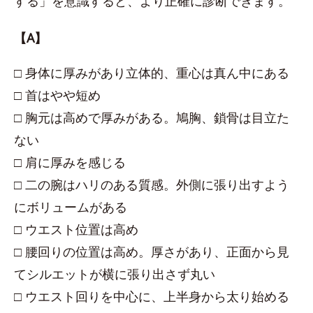
する」を意識すると、より正確に診断できます。
【A】
□ 身体に厚みがあり立体的、重心は真ん中にある
□ 首はやや短め
□ 胸元は高めで厚みがある。鳩胸、鎖骨は目立た
ない
□ 肩に厚みを感じる
□ 二の腕はハリのある質感。外側に張り出すよう
にボリュームがある
□ ウエスト位置は高め
□ 腰回りの位置は高め。厚さがあり、正面から見
てシルエットが横に張り出さず丸い
□ ウエスト回りを中心に、上半身から太り始める