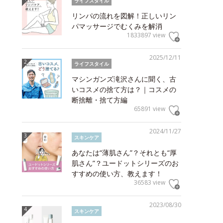
ライフスタイル
リンパの流れを図解！正しいリン
パマッサージでむくみを解消
1833897 view
2025/12/11
ライフスタイル
マシンガンズ滝沢さんに聞く、古
いコスメの捨て方は？｜コスメの
断捨離・捨て方編
65891 view
2024/11/27
スキンケア
あなたは“薄肌さん”？それとも“厚
肌さん”？ユードットシリーズのお
すすめの使い方、教えます！
36583 view
2023/08/30
スキンケア