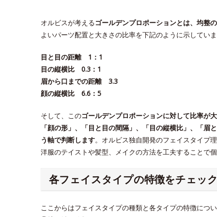
オルビスが考える
ゴールデンプロポーションとは、均整の
よいパーツ配置と大きさの比率を下記のように示していま
目と目の距離 1：1
目の縦横比 0.3：1
眉から口までの距離 3.3
顔の縦横比 6.6：5
そして、この
ゴールデンプロポーションに対して比率が大
「顔の形」、「目と目の間隔」、「目の縦横比」、「眉と
う軸で判断します
。オルビス独自開発のフェイスタイプ理
洋服のテイストや髪型、メイクの方法を工夫することで
各フェイスタイプの特徴をチェッ
ここからはフェイスタイプの種類と各タイプの特徴につい