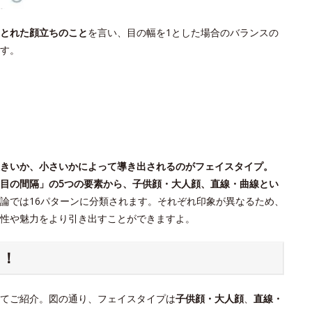
とれた顔立ちのこと
を言い、目の幅を1とした場合のバランスの
す。
きいか、小さいかによって導き出されるのがフェイスタイプ。
目の間隔」の5つの要素から、子供顔・大人顔、直線・曲線とい
論では16パターンに分類されます。それぞれ印象が異なるため、
個性や魅力をより引き出すことができますよ。
ク！
てご紹介。図の通り、フェイスタイプは
子供顔・大人顔
、
直線・