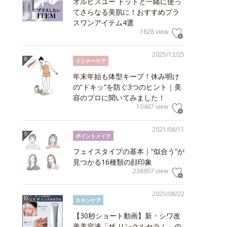
オルビスユー ドットと一緒に使っ
てさらなる美肌に！おすすめプラ
スワンアイテム4選
1828 view
2025/12/25
インナーケア
年末年始も体型キープ！休み明け
の“ドキッ”を防ぐ3つのヒント｜美
容のプロに聞いてみました！
10467 view
2021/08/11
ポイントメイク
フェイスタイプの基本｜“似合う”が
見つかる16種類の顔印象
238957 view
2025/08/22
スキンケア
【30秒ショート動画】新・シワ改
善美容液「ザ リンクルセラム」の