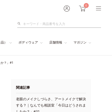
0
検
索
食品）
ボディウェア
店舗情報
マガジン
か？」#1
関連記事
老眼のメイクしづらさ、アートメイクで解決
する？｜なんでも相談室「今日はどうされま
したか？」#31