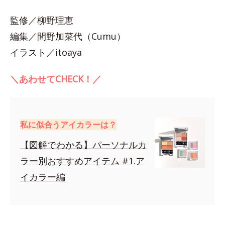
監修／柳野理恵
編集／間野加菜代（Cumu）
イラスト／itoaya
＼あわせてCHECK！／
私に似合うアイカラーは？
【図解でわかる】パーソナルカ
ラー別おすすめアイテム #1.ア
イカラー編