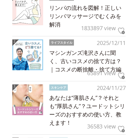
リンパの流れを図解！正しい
リンパマッサージでむくみを
解消
1833897 view
2025/12/11
ライフスタイル
マシンガンズ滝沢さんに聞
く、古いコスメの捨て方は？
｜コスメの断捨離・捨て方編
65891 view
2024/11/27
スキンケア
あなたは“薄肌さん”？それと
も“厚肌さん”？ユードットシリ
ーズのおすすめの使い方、教
えます！
36583 view