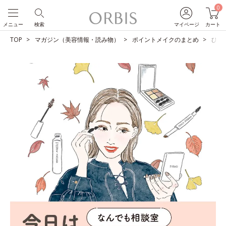
0
メニュー
検索
マイページ
カート
TOP
マガジン（美容情報・読み物）
ポイントメイクのまとめ
ひと