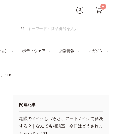
0
検
索
食品）
ボディウェア
店舗情報
マガジン
」#16
関連記事
老眼のメイクしづらさ、アートメイクで解決
する？｜なんでも相談室「今日はどうされま
したか？」#31