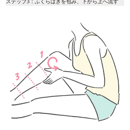
ステップ3：ふくらはぎを包み、下から上へ流す