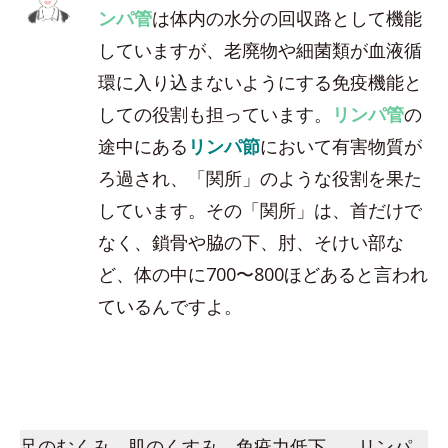
ンパ管
は体内の水分の回収路として機能
していますが、老廃物や細菌類が血液循
環に入り込まないようにする免疫機能と
しての役割も担っています。
リンパ管
の
途中にある
リンパ節
において有害物質が
ろ過され、「関所」のような役割を果た
しています。その「関所」は、首だけで
なく、鎖骨や脇の下、肘、そけい部な
ど、体の中に700〜800ほどあると言われ
ているんですよ。
足のむくみ、肌のくすみ、免疫力低下…。リンパ