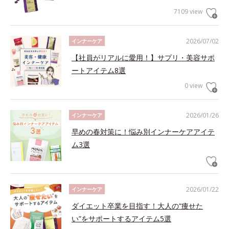
7109 view
2026/07/02
インナーケア
【社員がリアルに愛用！】サプリ・美容サポ
ートアイテム8選
0 view
2026/01/26
インナーケア
早めの春対策に！悩み別インナーケアアイテ
ム3選
2026/01/22
インナーケア
ダイエット卒業を目指す！大人の“痩せた
い”をサポートするアイテム5選