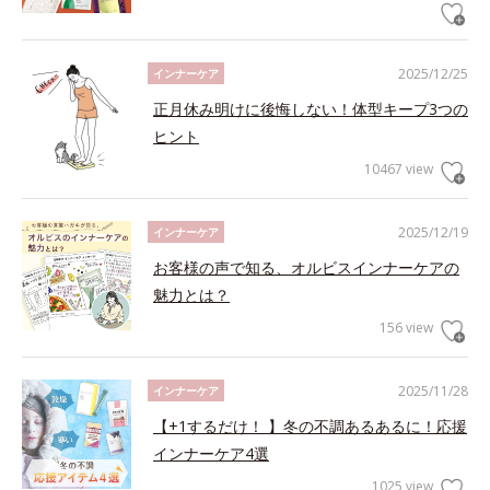
2025/12/25
インナーケア
正月休み明けに後悔しない！体型キープ3つの
ヒント
10467 view
2025/12/19
インナーケア
お客様の声で知る、オルビスインナーケアの
魅力とは？
156 view
2025/11/28
インナーケア
【+1するだけ！ 】冬の不調あるあるに！応援
インナーケア4選
1025 view