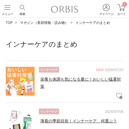
0
メニュー
検索
マイページ
カート
TOP
マガジン（美容情報・読み物）
インナーケアのまとめ
インナーケアのまとめ
NEW
2026/07/20
インナーケア
栄養も体調も気になる夏に！おいしい猛暑対
策
2026/07/06
インナーケア
薄着の季節目前！インナーケア、何選ぶ？