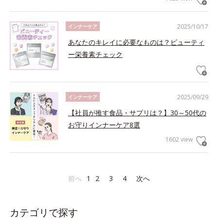
2025/10/17
インナーケア
あなたのキレイに必要なものは？ビューティ
ー栄養素チェック
2025/09/29
インナーケア
【社員が推す食品・サプリは？】30～50代の
お守りインナーケア8選
1602 view
前へ
1
2
3
4
次へ
カテゴリで探す