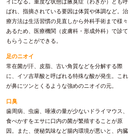
イになる。重度な状態は腋臭症（わきが）とも呼
ばれ、指摘されている要因は体質や体調など。治
療方法は生活習慣の見直しから外科手術まで様々
あるため、医療機関（皮膚科・形成外科）で診て
もらうことができる。
足のニオイ
常在菌が汗、皮脂、古い角質などを分解する際
に、イソ吉草酸と呼ばれる特殊な酸が発生。これ
が鼻にツンとくるような強めのニオイの元。
口臭
歯周病、虫歯、唾液の量が少ないドライマウス、
食べかすをエサに口内の菌が繁殖することが原
因。また、便秘気味など腸内環境が悪いと、内臓