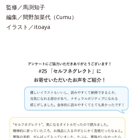
監修／馬渕知子
編集／間野加菜代（Cumu）
イラスト／itoaya