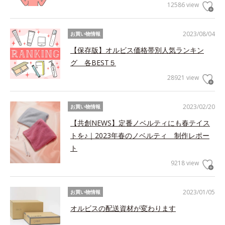
12586 view
2023/08/04
お買い物情報
【保存版】オルビス価格帯別人気ランキン
グ 各BEST５
28921 view
2023/02/20
お買い物情報
【共創NEWS】定番ノベルティにも春テイス
トを♪｜2023年春のノベルティ 制作レポー
ト
9218 view
2023/01/05
お買い物情報
オルビスの配送資材が変わります