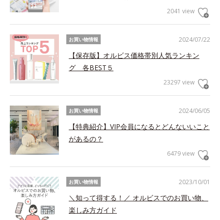
2041 view
2024/07/22
お買い物情報
【保存版】オルビス価格帯別人気ランキン
グ 各BEST５
23297 view
2024/06/05
お買い物情報
【特典紹介】VIP会員になるとどんないいこと
があるの？
6479 view
2023/10/01
お買い物情報
＼知って得する！／ オルビスでのお買い物、
楽しみ方ガイド