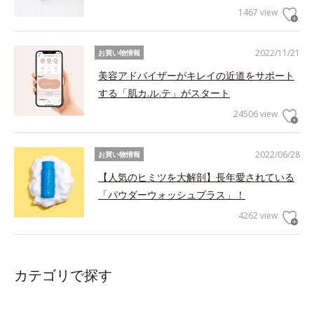
1467 view
2022/11/21
お買い物情報
美容アドバイザーがキレイの近道をサポート
する「肌カ.ル.テ」がスタート
24506 view
2022/06/28
お買い物情報
【人気のヒミツを大解剖】長年愛されている
「パウダーウォッシュプラス」！
4262 view
カテゴリで探す