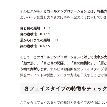
オルビスが考える
ゴールデンプロポーションとは、均整の
よいパーツ配置と大きさの比率を下記のように示していま
目と目の距離 1：1
目の縦横比 0.3：1
眉から口までの距離 3.3
顔の縦横比 6.6：5
そして、この
ゴールデンプロポーションに対して比率が大
「顔の形」、「目と目の間隔」、「目の縦横比」、「眉と
う軸で判断します
。オルビス独自開発のフェイスタイプ理
洋服のテイストや髪型、メイクの方法を工夫することで
各フェイスタイプの特徴をチェッ
ここからはフェイスタイプの種類と各タイプの特徴につい