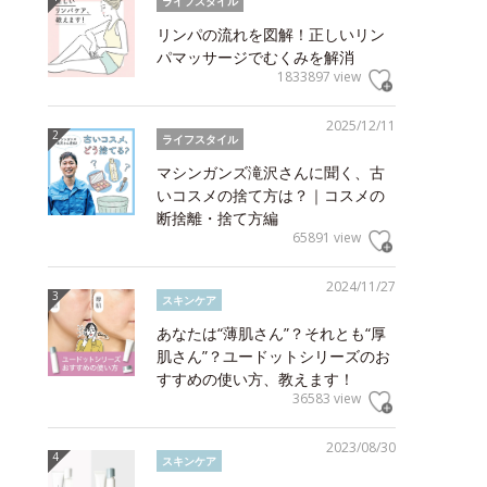
ライフスタイル
リンパの流れを図解！正しいリン
パマッサージでむくみを解消
1833897 view
2025/12/11
ライフスタイル
マシンガンズ滝沢さんに聞く、古
いコスメの捨て方は？｜コスメの
断捨離・捨て方編
65891 view
2024/11/27
スキンケア
あなたは“薄肌さん”？それとも“厚
肌さん”？ユードットシリーズのお
すすめの使い方、教えます！
36583 view
2023/08/30
スキンケア