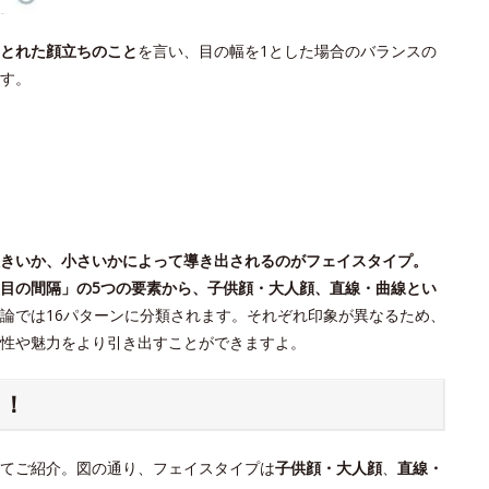
とれた顔立ちのこと
を言い、目の幅を1とした場合のバランスの
す。
きいか、小さいかによって導き出されるのがフェイスタイプ。
目の間隔」の5つの要素から、子供顔・大人顔、直線・曲線とい
論では16パターンに分類されます。それぞれ印象が異なるため、
個性や魅力をより引き出すことができますよ。
ク！
てご紹介。図の通り、フェイスタイプは
子供顔・大人顔
、
直線・