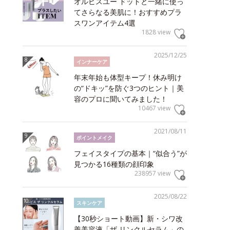
オルビスユー ドットと一緒に使っ
てさらなる美肌に！おすすめプラ
スワンアイテム4選
1828 view
2025/12/25
インナーケア
年末年始も体型キープ！休み明け
の“ドキッ”を防ぐ3つのヒント｜美
容のプロに聞いてみました！
10467 view
2021/08/11
ポイントメイク
フェイスタイプの基本｜“似合う”が
見つかる16種類の顔印象
238957 view
2025/08/22
スキンケア
【30秒ショート動画】新・シワ改
善美容液「ザ リンクルセラム」の