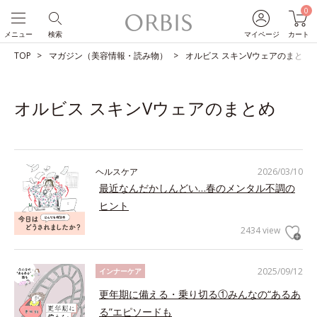
0
メニュー
検索
マイページ
カート
TOP
マガジン（美容情報・読み物）
オルビス スキンVウェアのまとめ
オルビス スキンVウェアのまとめ
ヘルスケア
2026/03/10
最近なんだかしんどい…春のメンタル不調の
ヒント
2434 view
2025/09/12
インナーケア
更年期に備える・乗り切る①みんなの“あるあ
る”エピソードも