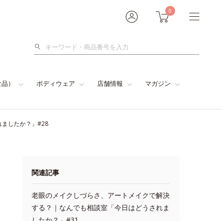
0
検
索
食品）
ボディウェア
店舗情報
マガジン
ましたか？」#28
関連記事
老眼のメイクしづらさ、アートメイクで解決
する？｜なんでも相談室「今日はどうされま
したか？」#31