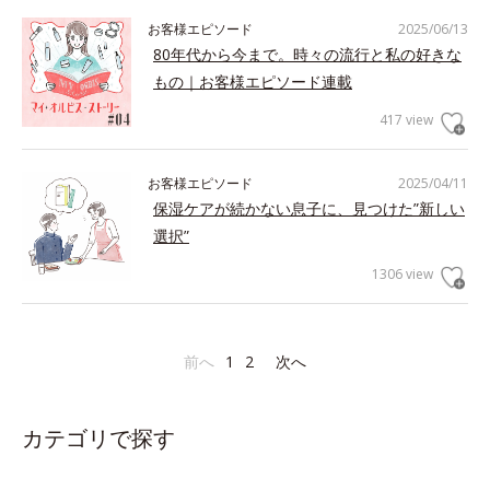
お客様エピソード
2025/06/13
80年代から今まで。時々の流行と私の好きな
もの｜お客様エピソード連載
417 view
お客様エピソード
2025/04/11
保湿ケアが続かない息子に、見つけた”新しい
選択”
1306 view
前へ
1
2
次へ
カテゴリで探す