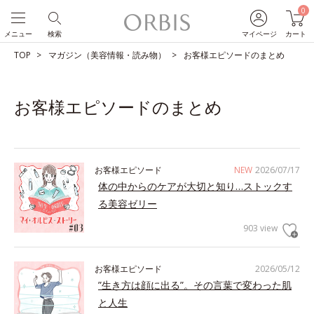
0
メニュー
検索
マイページ
カート
TOP
マガジン（美容情報・読み物）
お客様エピソードのまとめ
お客様エピソードのまとめ
お客様エピソード
NEW
2026/07/17
体の中からのケアが大切と知り…ストックす
る美容ゼリー
903 view
お客様エピソード
2026/05/12
”生き方は顔に出る”。その言葉で変わった肌
と人生