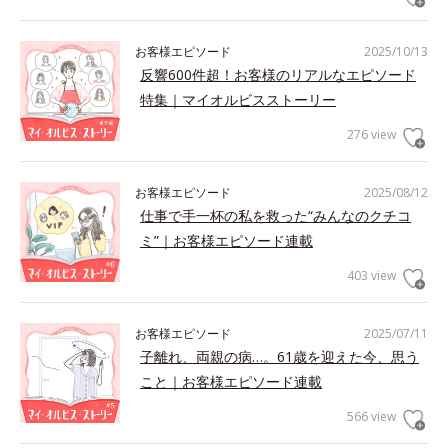
お客様エピソード
2025/10/13
反響600件超！お客様のリアルなエピソード
特集｜マイオルビスストーリー
276 view
お客様エピソード
2025/08/12
仕事で手一杯の私を救った“みんなのクチコ
ミ”｜お客様エピソード連載
403 view
お客様エピソード
2025/07/11
子離れ、両親の病…。61歳を迎えた今、思う
こと｜お客様エピソード連載
566 view