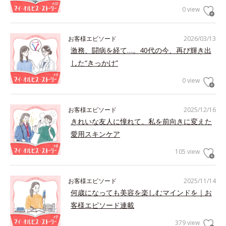
0 view
お客様エピソード
2026/03/13
激務、闘病を経て…。40代の今、再び輝き出
した“きっかけ”
0 view
お客様エピソード
2025/12/16
きれいな友人に憧れて。私を前向きに変えた
愛用スキンケア
105 view
お客様エピソード
2025/11/14
何歳になっても美容を楽しむマインドを｜お
客様エピソード連載
379 view