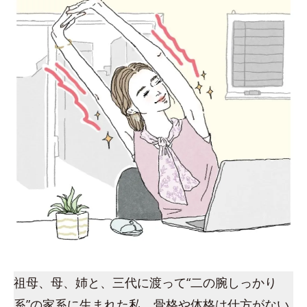
祖母、母、姉と、三代に渡って“二の腕しっかり
系”の家系に生まれた私。骨格や体格は仕方がない