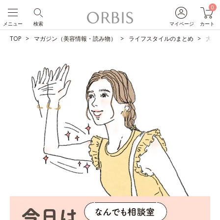
0
メニュー
検索
マイページ
カート
TOP
マガジン（美容情報・読み物）
ライフスタイルのまとめ
大至