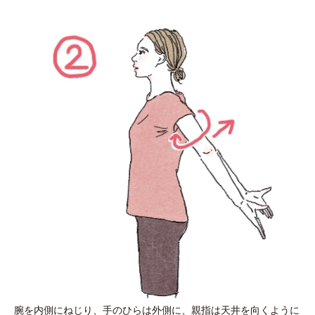
腕を内側にねじり、手のひらは外側に、親指は天井を向くように