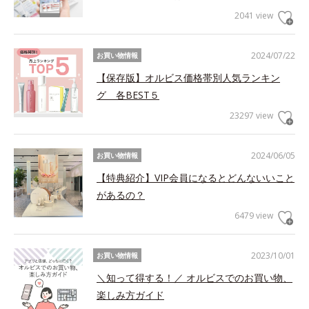
2041 view
2024/07/22
お買い物情報
【保存版】オルビス価格帯別人気ランキン
グ 各BEST５
23297 view
2024/06/05
お買い物情報
【特典紹介】VIP会員になるとどんないいこと
があるの？
6479 view
2023/10/01
お買い物情報
＼知って得する！／ オルビスでのお買い物、
楽しみ方ガイド