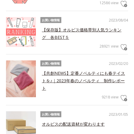
12586 view
2023/08/04
お買い物情報
【保存版】オルビス価格帯別人気ランキン
グ 各BEST５
28921 view
2023/02/20
お買い物情報
【共創NEWS】定番ノベルティにも春テイス
トを♪｜2023年春のノベルティ 制作レポー
ト
9218 view
2023/01/05
お買い物情報
オルビスの配送資材が変わります