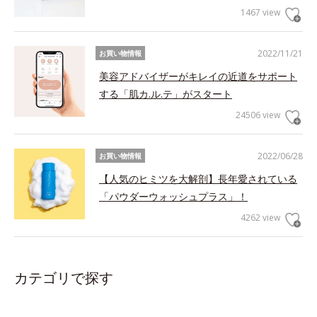
1467 view
2022/11/21
お買い物情報
美容アドバイザーがキレイの近道をサポート
する「肌カ.ル.テ」がスタート
24506 view
2022/06/28
お買い物情報
【人気のヒミツを大解剖】長年愛されている
「パウダーウォッシュプラス」！
4262 view
カテゴリで探す