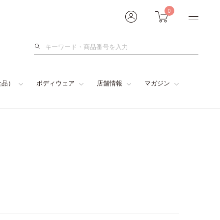
0
検
索
食品）
ボディウェア
店舗情報
マガジン