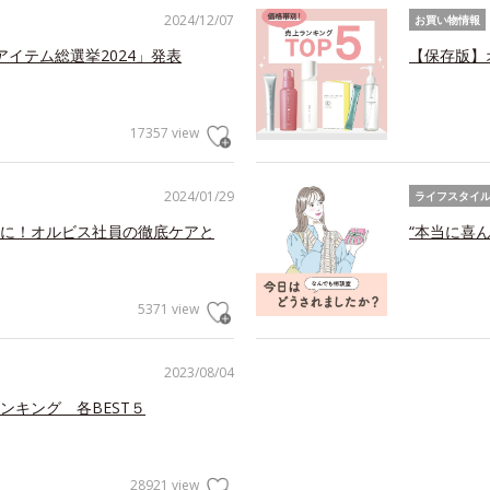
2024/12/07
お買い物情報
アイテム総選挙2024」発表
【保存版】
17357 view
2024/01/29
ライフスタイ
に！オルビス社員の徹底ケアと
“本当に喜
5371 view
2023/08/04
ンキング 各BEST５
28921 view