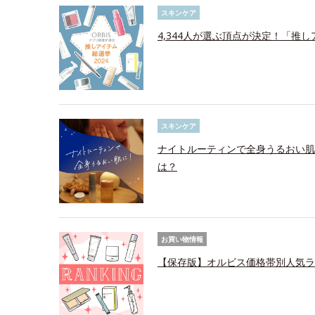
スキンケア
4,344人が選ぶ頂点が決定！「推し
スキンケア
ナイトルーティンで全身うるおい肌
は？
お買い物情報
【保存版】オルビス価格帯別人気ラ