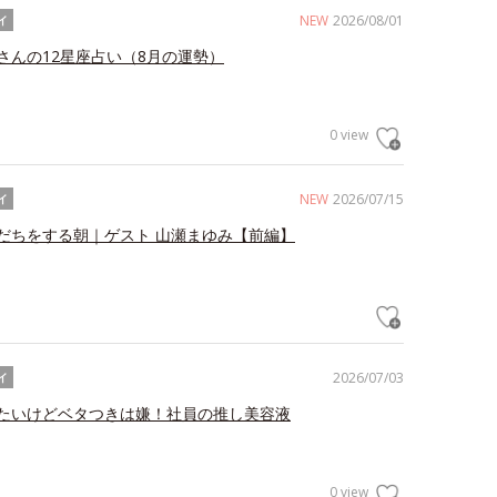
NEW
2026/08/01
イ
さんの12星座占い（8月の運勢）
0 view
NEW
2026/07/15
イ
だちをする朝｜ゲスト 山瀬まゆみ【前編】
2026/07/03
イ
たいけどベタつきは嫌！社員の推し美容液
0 view