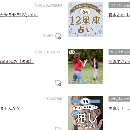
NEW
2026/08/04
コラム&エッセ
たサラサラUVジェル
真木あかり
0 view
NEW
2026/07/31
コラム&エッセ
山瀬まゆみ【後編】
公園でさか
2026/07/06
コラム&エッセ
ませんか？
美白ケアし