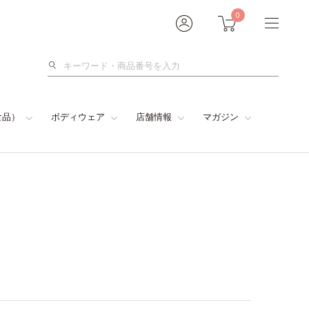
0
検
索
食品）
ボディウェア
店舗情報
マガジン