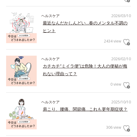
ヘルスケア
2026/03/10
最近なんだかしんどい…春のメンタル不調の
ヒント
2434 view
ヘルスケア
2026/02/10
カチカチ“ミイラ便”は危険！大人の便秘が侮
れない理由って？
0 view
ヘルスケア
2025/10/10
肩こり、腰痛、関節痛…これも更年期症状？
306 view