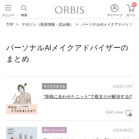
0
メニュー
検索
マイページ
カート
TOP
マガジン（美容情報・読み物）
パーソナルAIメイクアドバイザー
パーソナルAIメイクアドバイザーの
まとめ
2025/11/07
ライフスタイル
“骨格に合わせたニット”で着太りが解決する!?
3645 view
2024/08/22
ポイントメイク