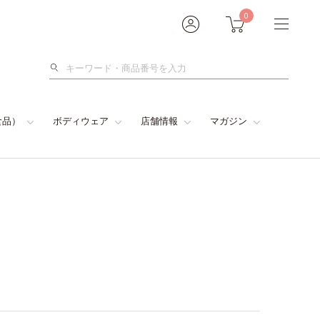
0
検
索
食品）
ボディウェア
店舗情報
マガジン