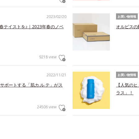
2023/02/20
お買い物情報
春テイストを♪｜2023年春のノベ
オルビスの
9218 view
2022/11/21
お買い物情報
サポートする「肌カ.ル.テ」がス
【人気のヒ
ラス」！
24506 view