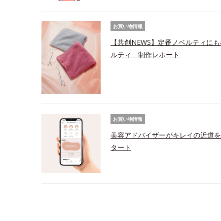
お買い物情報
【共創NEWS】定番ノベルティにも
ルティ 制作レポート
お買い物情報
美容アドバイザーがキレイの近道を
タート